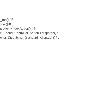
_run() #2
nder() #3
roller->indexAction() #4
8): Zend_Controller_Action->dispatch() #5
oller_Dispatcher_Standard->dispatch() #6