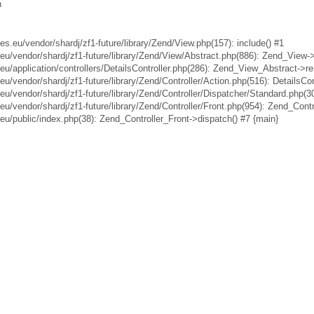
n
u/vendor/shardj/zf1-future/library/Zend/View.php(157): include() #1
vendor/shardj/zf1-future/library/Zend/View/Abstract.php(886): Zend_View->
pplication/controllers/DetailsController.php(286): Zend_View_Abstract->re
ndor/shardj/zf1-future/library/Zend/Controller/Action.php(516): DetailsCont
endor/shardj/zf1-future/library/Zend/Controller/Dispatcher/Standard.php(30
endor/shardj/zf1-future/library/Zend/Controller/Front.php(954): Zend_Contr
public/index.php(38): Zend_Controller_Front->dispatch() #7 {main}