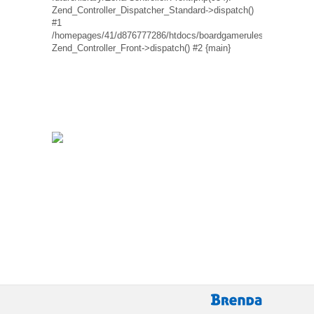
Zend_Controller_Dispatcher_Standard->dispatch()
#1
/homepages/41/d876777286/htdocs/boardgamerules.eu/boardgame
Zend_Controller_Front->dispatch() #2 {main}